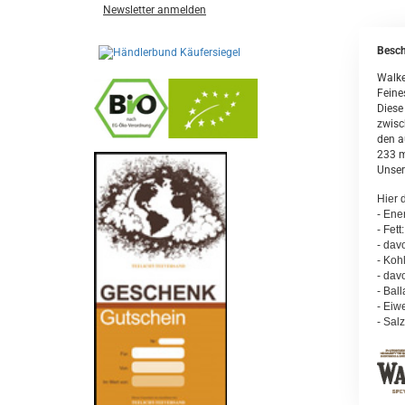
Newsletter anmelden
Besch
Walke
Feine
Diese
zwisc
den a
233 
-
----------------
Unser
Hier 
- Ene
- Fett
- dav
- Koh
- dav
- Ball
- Eiwe
- Salz