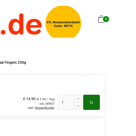
0
ad Fingers 250g
€ 14.90
(€ 5.96 / 1kg)
inkl. MWST
zzgl.
Versandkosten