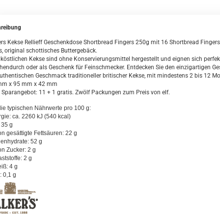
reibung
rs Kekse Rellieff Geschenkdose Shortbread Fingers 250g mit 16 Shortbread Fingers
s, original schottisches Buttergebäck.
 köstlichen Kekse sind ohne Konservierungsmittel hergestellt und eignen sich perfekt
hendurch oder als Geschenk für Feinschmecker. Entdecken Sie den einzigartigen G
uthentischen Geschmack traditioneller britischer Kekse, mit mindestens 2 bis 12 M
mm x 95 mm x 42 mm
 Sparangebot: 11 + 1 gratis. Zwölf Packungen zum Preis von elf.
die typischen Nährwerte pro 100 g:
rgie: ca. 2260 kJ (540 kcal)
: 35 g
on gesättigte Fettsäuren: 22 g
lenhydrate: 52 g
on Zucker: 2 g
aststoffe: 2 g
iß: 4 g
: 0,1 g