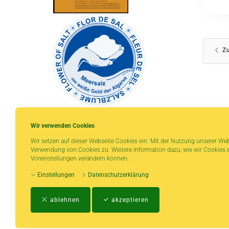
Zu
Wir verwenden Cookies
Wir setzen auf dieser Webseite Cookies ein. Mit der Nutzung unserer Web
Verwendung von Cookies zu. Weitere Information dazu, wie wir Cookies e
* gilt für Lieferungen innerhalb Deutschlands,
Voreinstellungen verändern können:
Lieferzeiten für andere Länder entnehmen Sie
Einstellungen
Datenschutzerklärung
bitte der Schaltfläche mit den
Versandinformationen.
ablehnen
akzeptieren
Impressum
-
AGB
-
Zahlungs- und Vers