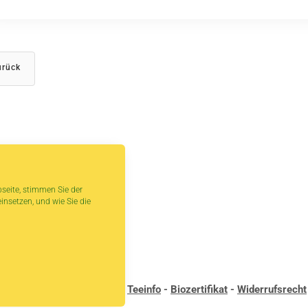
rück
seite, stimmen Sie der
insetzen, und wie Sie die
andbedingungen
-
Kontakt
-
Teeinfo
-
Biozertifikat
-
Widerrufsrecht